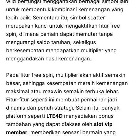
wild berfungsi menggantikan berbagai simbol lain
untuk membentuk kombinasi kemenangan yang
lebih baik. Sementara itu, simbol scatter
merupakan kunci untuk mengaktifkan fitur free
spin, di mana pemain dapat memutar tanpa
mengurangi saldo taruhan, sekaligus
berkesempatan mendapatkan multiplier yang
menggandakan hasil kemenangan.
Pada fitur free spin, multiplier akan aktif semakin
besar, sehingga kesempatan meraih kemenangan
maksimal atau maxwin semakin terbuka lebar.
Fitur-fitur seperti ini membuat permainan jadi
dinamis dan penuh strategi. Selain itu, banyak
platform seperti
LTE4D
menyediakan bonus
tambahan yang dapat diakses oleh
slot vip
member
, memberikan sensasi bermain yang