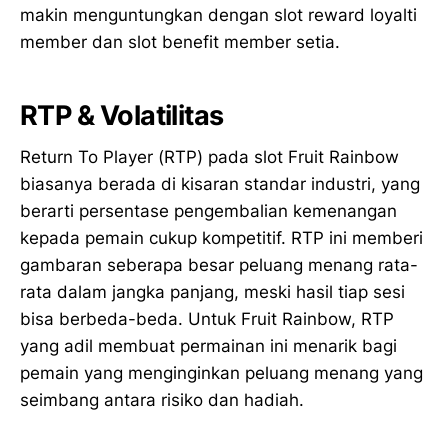
makin menguntungkan dengan slot reward loyalti
member dan slot benefit member setia.
RTP & Volatilitas
Return To Player (RTP) pada slot Fruit Rainbow
biasanya berada di kisaran standar industri, yang
berarti persentase pengembalian kemenangan
kepada pemain cukup kompetitif. RTP ini memberi
gambaran seberapa besar peluang menang rata-
rata dalam jangka panjang, meski hasil tiap sesi
bisa berbeda-beda. Untuk Fruit Rainbow, RTP
yang adil membuat permainan ini menarik bagi
pemain yang menginginkan peluang menang yang
seimbang antara risiko dan hadiah.