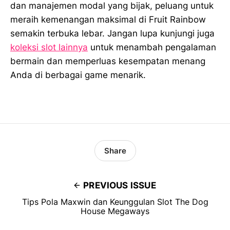
dan manajemen modal yang bijak, peluang untuk
meraih kemenangan maksimal di Fruit Rainbow
semakin terbuka lebar. Jangan lupa kunjungi juga
koleksi slot lainnya
untuk menambah pengalaman
bermain dan memperluas kesempatan menang
Anda di berbagai game menarik.
Share
PREVIOUS ISSUE
Tips Pola Maxwin dan Keunggulan Slot The Dog
House Megaways