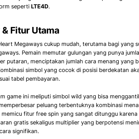
form seperti
LTE4D
.
& Fitur Utama
Heart Megaways cukup mudah, terutama bagi yang su
gaways. Pemain memutar gulungan yang punya jumla
er putaran, menciptakan jumlah cara menang yang 
Kombinasi simbol yang cocok di posisi berdekatan a
uai tabel pembayaran.
am game ini meliputi simbol wild yang bisa mengganti
, memperbesar peluang terbentuknya kombinasi mena
a memicu fitur free spin yang sangat ditunggu karen
ran gratis sekaligus multiplier yang berpotensi men
ra signifikan.