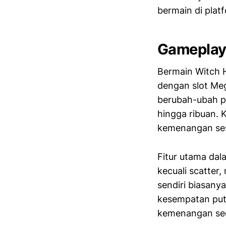
bermain di plat
Gameplay 
Bermain Witch 
dengan slot Me
berubah-ubah p
hingga ribuan. 
kemenangan ses
Fitur utama dal
kecuali scatter
sendiri biasany
kesempatan puta
kemenangan seca