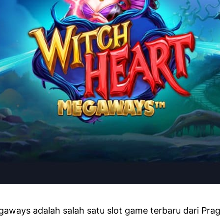
aways adalah salah satu slot game terbaru dari Pra