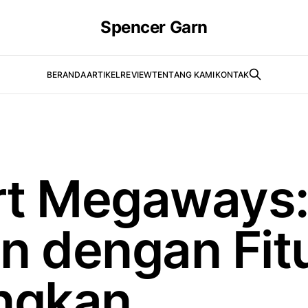
Spencer Garn
BERANDA
ARTIKEL
REVIEW
TENTANG KAMI
KONTAK
rt Megaways:
n dengan Fit
ngkan